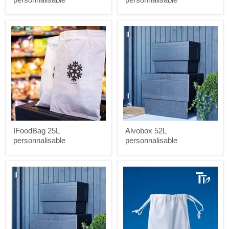
IFoodBag
Alvobox
25L
52L
personnalisable
personnalisable
IFoodBag 25L
Alvobox 52L
personnalisable
personnalisable
Alvobox
Dustbag
151L
personnalisable