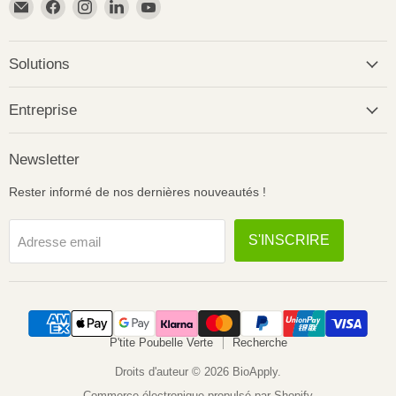
Email
Trouvez-
Trouvez-
Trouvez-
Trouvez-
BioApply
nous
nous
nous
nous
sur
sur
sur
sur
Facebook
Instagram
LinkedIn
YouTube
Solutions
Entreprise
Newsletter
Rester informé de nos dernières nouveautés !
S'INSCRIRE
Adresse email
P'tite Poubelle Verte
Recherche
Droits d'auteur © 2026 BioApply.
Commerce électronique propulsé par Shopify