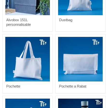
Alvobox 151L
Dustbag
personnalisable
Pochette
Pochette
a
Rabat
Pochette
Pochette a Rabat
Pochette
Sac
Fond
à