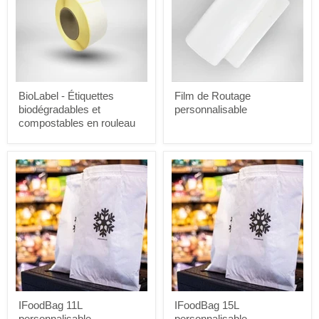
et
compostables
en
rouleau
BioLabel - Étiquettes
Film de Routage
biodégradables et
personnalisable
compostables en rouleau
IFoodBag
IFoodBag
11L
15L
personnalisable
personnalisable
IFoodBag 11L
IFoodBag 15L
personnalisable
personnalisable